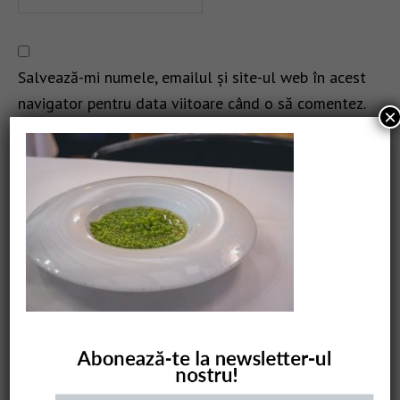
Salvează-mi numele, emailul și site-ul web în acest
navigator pentru data viitoare când o să comentez.
×
CAUTARE
COMANDĂ CARTEA NOASTRĂ