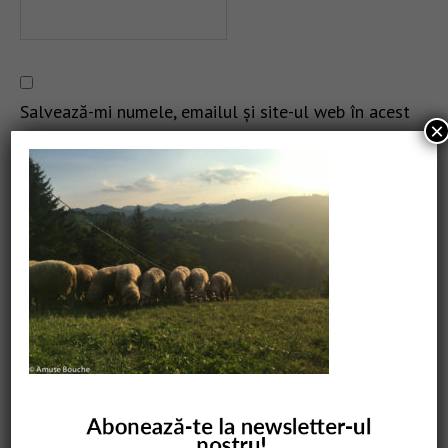
Salvează-mi numele, emailul și site-ul web în acest
×
navigator pentru data viitoare când o să comentez.
CAUTARE
COMANDĂ CARTEA NOASTRĂ