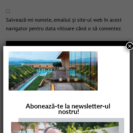
Salvează-mi numele, emailul și site-ul web în acest
navigator pentru data viitoare când o să comentez.
×
CAUTARE
COMANDĂ CARTEA NOASTRĂ