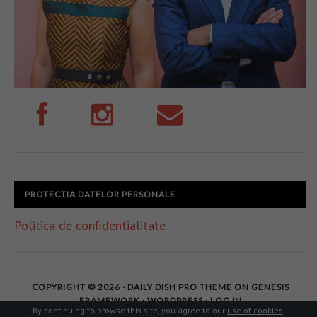
PROTECTIA DATELOR PERSONALE
Politica de confidentialitate
COPYRIGHT © 2026 ·
DAILY DISH PRO THEME
ON
GENESIS
FRAMEWORK
·
WORDPRESS
·
LOG IN
By continuing to browse this site, you agree to our
use of cookies
.