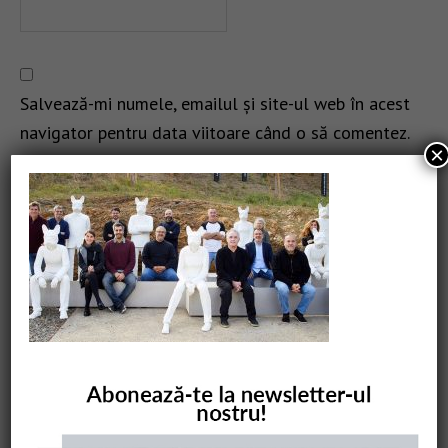
Salvează-mi numele, emailul și site-ul web în acest
navigator pentru data viitoare când o să comentez.
×
CAUTARE
COMANDĂ CARTEA NOASTRĂ