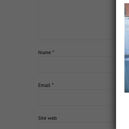
Nume
*
Email
*
Site web