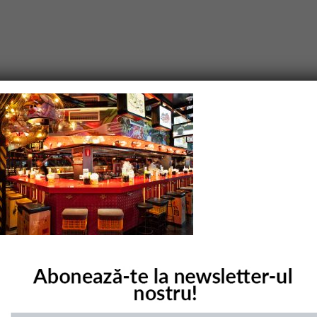
purile obligatorii sunt marcate cu
*