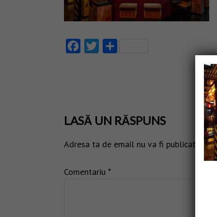
Facebook
Twitter
Partajează
LASĂ UN RĂSPUNS
Adresa ta de email nu va fi publicată.
Câm
Comentariu
*