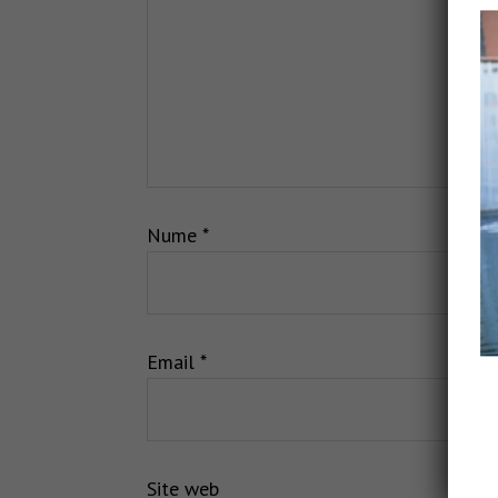
Nume
*
Email
*
Site web