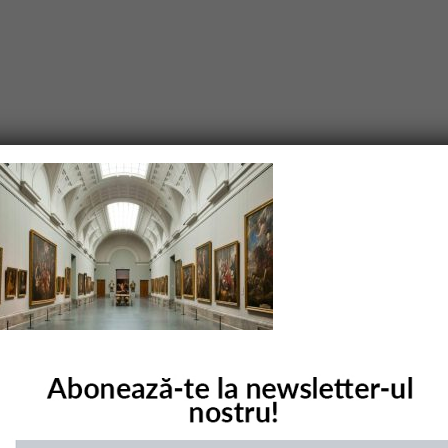
purile obligatorii sunt marcate cu
*