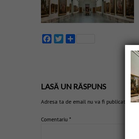
Facebook
Twitter
Partajează
LASĂ UN RĂSPUNS
Adresa ta de email nu va fi publicată.
Câm
Comentariu
*