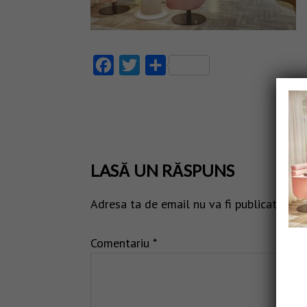
Facebook
Twitter
Partajează
LASĂ UN RĂSPUNS
Adresa ta de email nu va fi publicată.
Câm
Comentariu
*