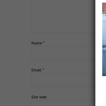
Nume
*
Email
*
Site web