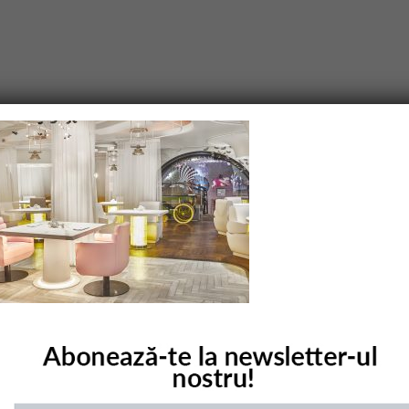
purile obligatorii sunt marcate cu
*