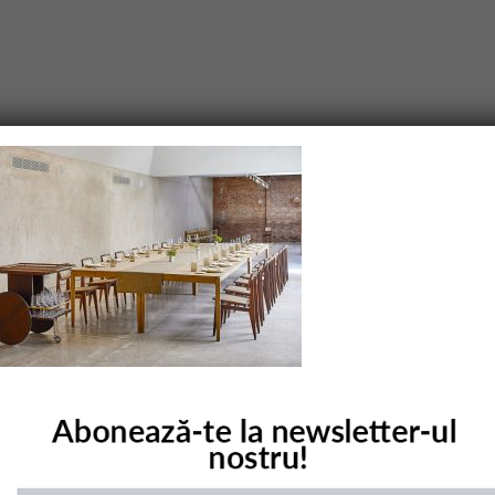
purile obligatorii sunt marcate cu
*