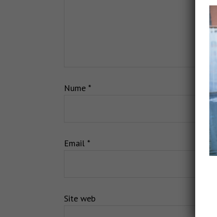
Nume
*
Email
*
Site web