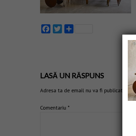
Facebook
Twitter
Partajează
LASĂ UN RĂSPUNS
Adresa ta de email nu va fi publicată.
Câm
Comentariu
*