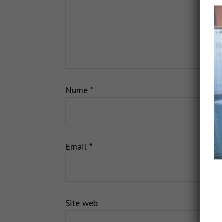
Nume
*
Email
*
Site web