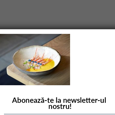
purile obligatorii sunt marcate cu
*