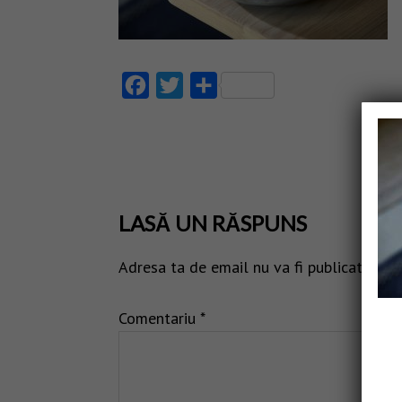
Facebook
Twitter
Partajează
LASĂ UN RĂSPUNS
Adresa ta de email nu va fi publicată.
Câm
Comentariu
*