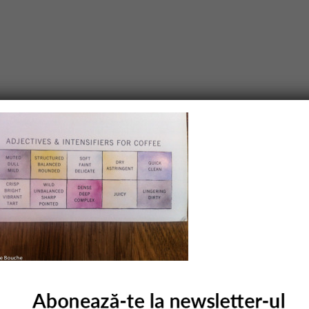
purile obligatorii sunt marcate cu
*