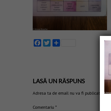
Facebook
Twitter
Partajează
LASĂ UN RĂSPUNS
Adresa ta de email nu va fi publicată.
Câm
Comentariu
*