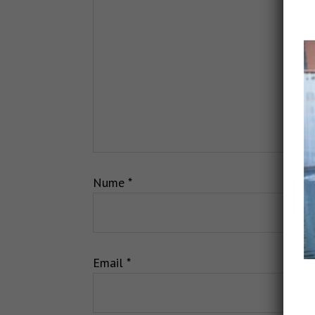
Nume
*
Email
*