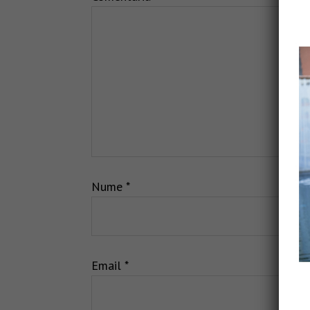
Nume
*
Email
*