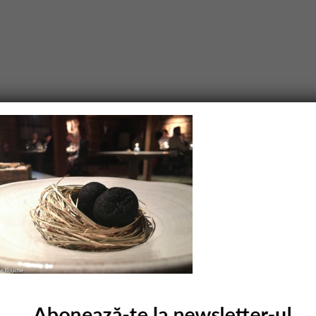
purile obligatorii sunt marcate cu
*