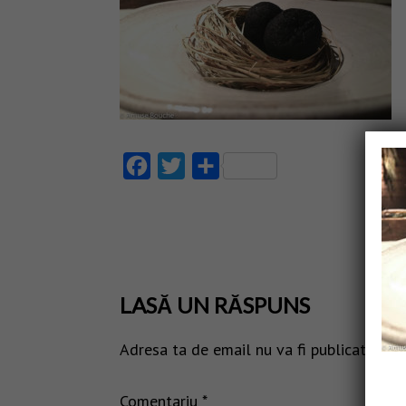
Facebook
Twitter
Partajează
LASĂ UN RĂSPUNS
Adresa ta de email nu va fi publicată.
Câm
Comentariu
*