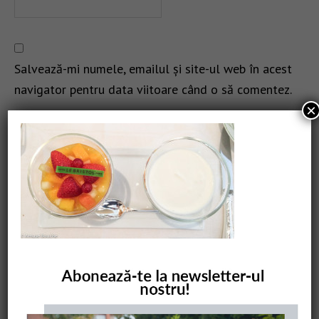
Salvează-mi numele, emailul și site-ul web în acest
navigator pentru data viitoare când o să comentez.
×
CAUTARE
COMANDĂ CARTEA NOASTRĂ