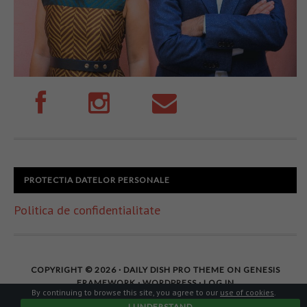
PROTECTIA DATELOR PERSONALE
Politica de confidentialitate
COPYRIGHT © 2026 ·
DAILY DISH PRO THEME
ON
GENESIS
FRAMEWORK
·
WORDPRESS
·
LOG IN
By continuing to browse this site, you agree to our
use of cookies
.
I UNDERSTAND