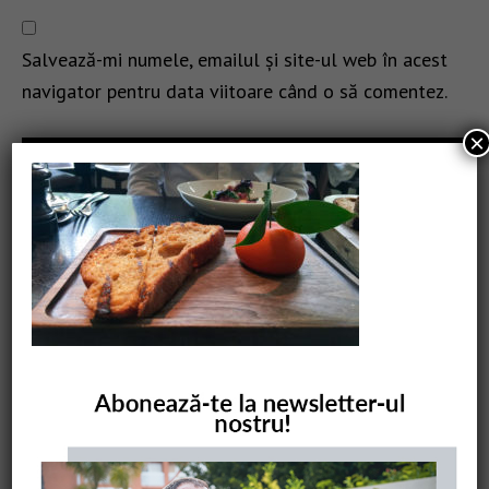
Salvează-mi numele, emailul și site-ul web în acest
navigator pentru data viitoare când o să comentez.
×
CAUTARE
COMANDĂ CARTEA NOASTRĂ