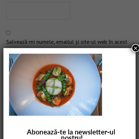
Salvează-mi numele, emailul și site-ul web în acest
×
navigator pentru data viitoare când o să comentez.
CAUTARE
COMANDĂ CARTEA NOASTRĂ