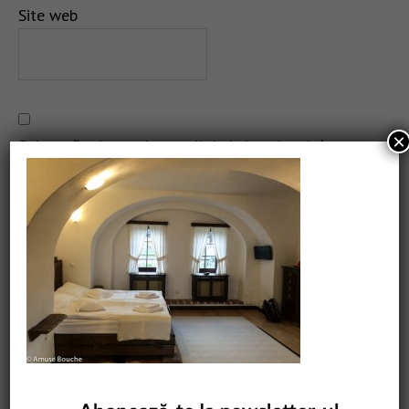
Site web
×
Salvează-mi numele, emailul și site-ul web în acest
navigator pentru data viitoare când o să comentez.
CAUTARE