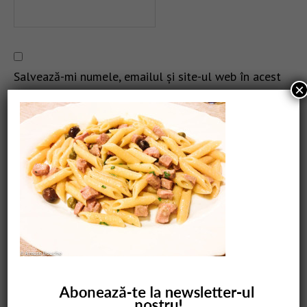
Salvează-mi numele, emailul și site-ul web în acest
×
navigator pentru data viitoare când o să comentez.
CAUTARE
COMANDĂ CARTEA NOASTRĂ