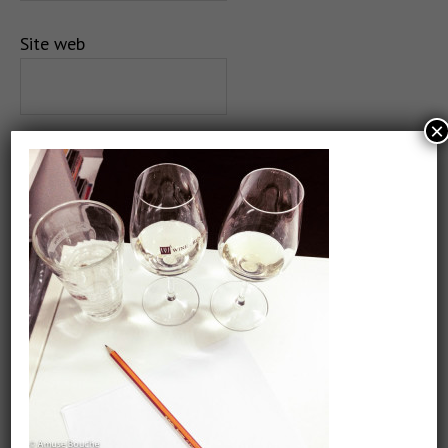
Site web
×
Salvează-mi numele, emailul și site-ul web în acest
navigator pentru data viitoare când o să comentez.
CAUTARE