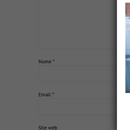
Nume
*
Email
*
Site web