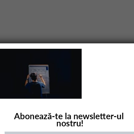
purile obligatorii sunt marcate cu
*