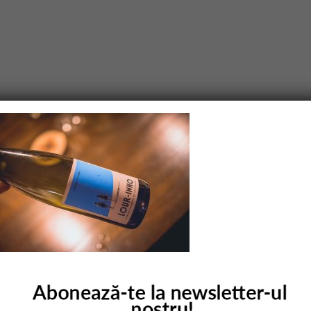
purile obligatorii sunt marcate cu
*