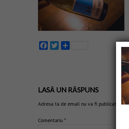
Facebook
Twitter
Partajează
LASĂ UN RĂSPUNS
Adresa ta de email nu va fi publicată.
Câm
Comentariu
*