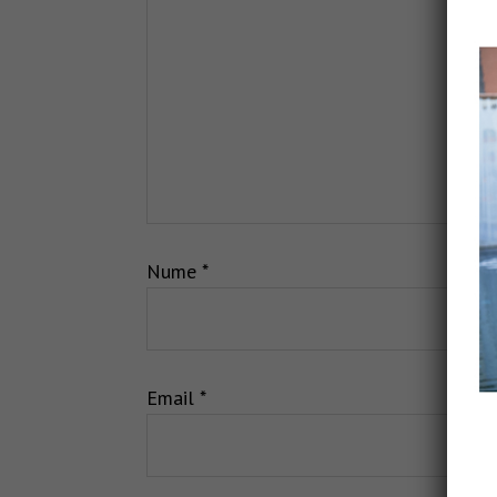
Nume
*
Email
*