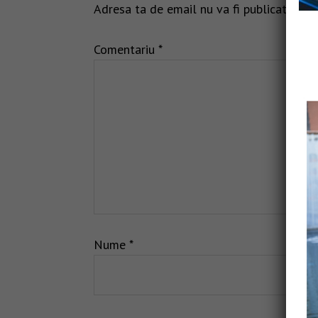
Adresa ta de email nu va fi publicată.
Câm
Comentariu
*
Nume
*