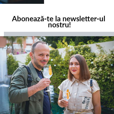
purile obligatorii sunt marcate cu
*