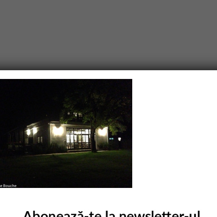
purile obligatorii sunt marcate cu
*