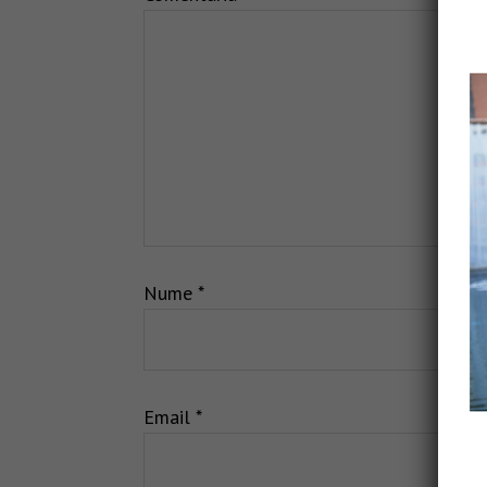
Nume
*
Email
*