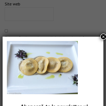
Site web
×
Salvează-mi numele, emailul și site-ul web în acest
navigator pentru data viitoare când o să comentez.
CAUTARE