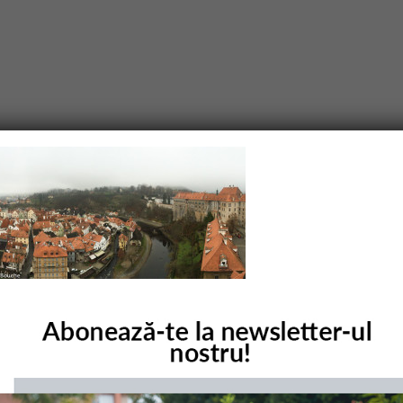
purile obligatorii sunt marcate cu
*