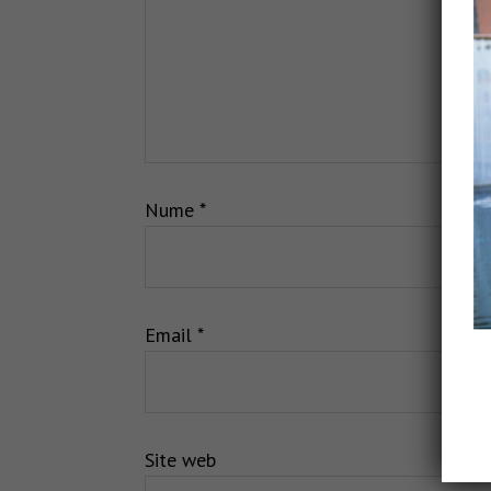
Nume
*
Email
*
Site web