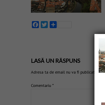
Facebook
Twitter
Partajează
LASĂ UN RĂSPUNS
Adresa ta de email nu va fi publicată.
Câm
Comentariu
*