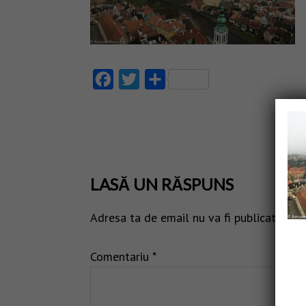
Facebook
Twitter
Partajează
LASĂ UN RĂSPUNS
Adresa ta de email nu va fi publicată.
Câm
Comentariu
*