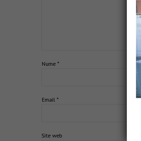
Nume
*
Email
*
Site web