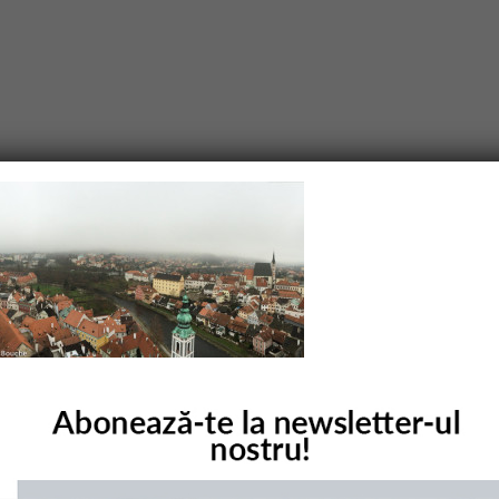
purile obligatorii sunt marcate cu
*