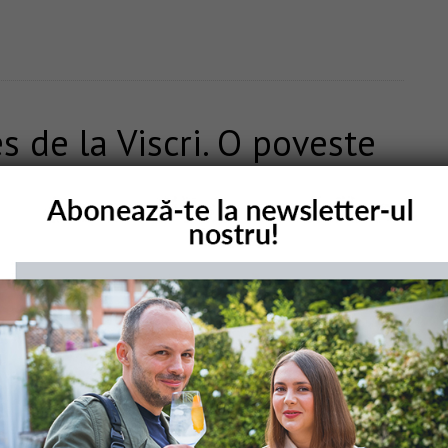
s de la Viscri. O poveste
rimoniu prin filtrul
EAVE A COMMENT