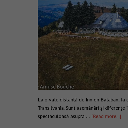
La o vale distanță de Inn on Balaban, la 
Transilvania. Sunt asemănări și diferențe î
spectaculoasă asupra …
[Read more...]