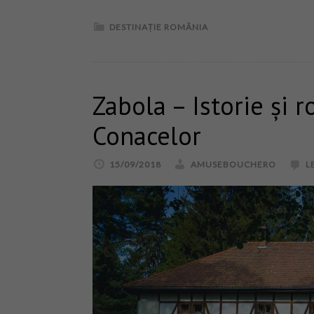
DESTINAȚIE ROMÂNIA
Zabola – Istorie și 
Conacelor
15/09/2018
AMUSEBOUCHERO
L