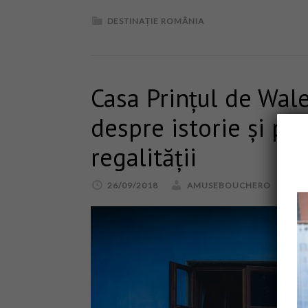
DESTINAȚIE ROMÂNIA
Casa Prințul de Wale
despre istorie și pat
regalității
26/09/2018
AMUSEBOUCHERO
L