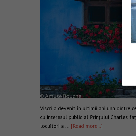
Viscri a devenit în ultimii ani una dintre 
cu interesul public al Prințului Charles f
locuitori a …
[Read more...]