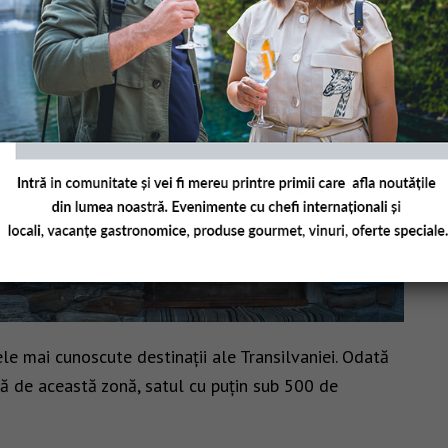
cele mai cunoscute destinații ale Transilvaniei. Odată
ață de această zonă, satul cu puțin sub 500 de