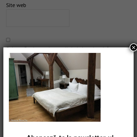
Site web
×
Salvează-mi numele, emailul și site-ul web în acest
navigator pentru data viitoare când o să comentez.
CAUTARE