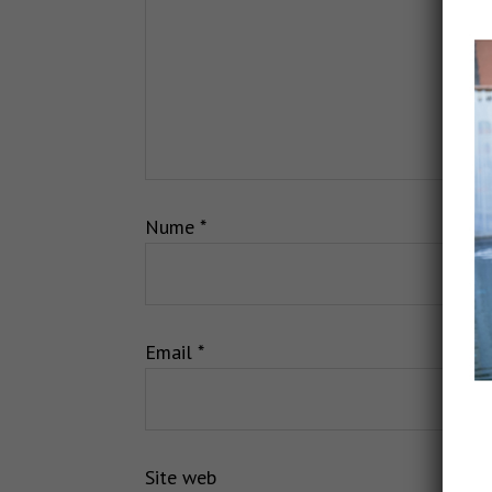
Nume
*
Email
*
Site web