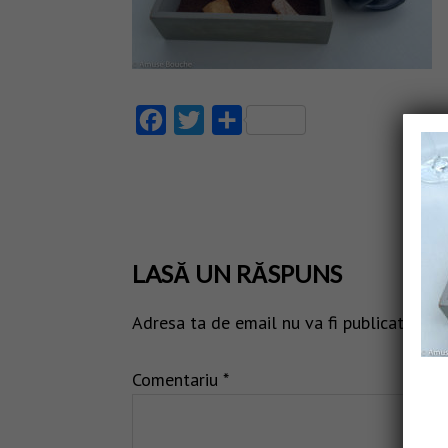
Facebook
Twitter
Partajează
LASĂ UN RĂSPUNS
Adresa ta de email nu va fi publicată.
Câm
Comentariu
*