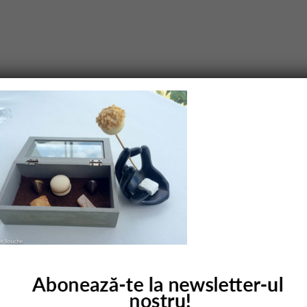
purile obligatorii sunt marcate cu
*