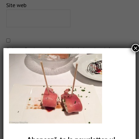
Site web
×
Salvează-mi numele, emailul și site-ul web în acest
navigator pentru data viitoare când o să comentez.
CAUTARE