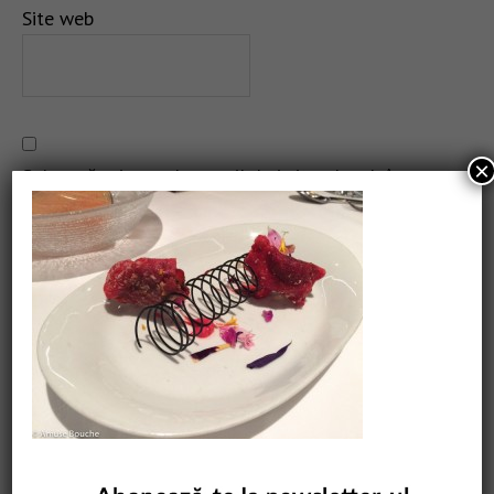
Site web
×
Salvează-mi numele, emailul și site-ul web în acest
navigator pentru data viitoare când o să comentez.
CAUTARE