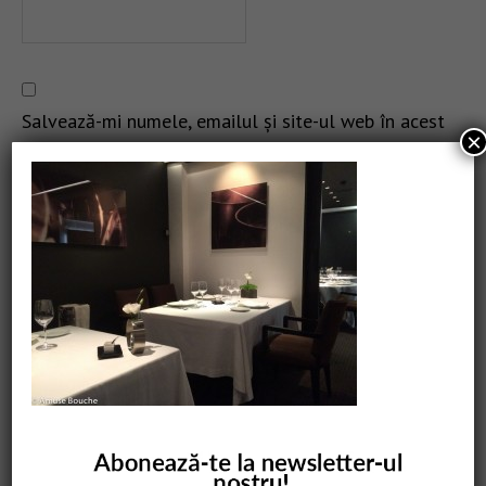
Salvează-mi numele, emailul și site-ul web în acest
×
navigator pentru data viitoare când o să comentez.
CAUTARE
COMANDĂ CARTEA NOASTRĂ