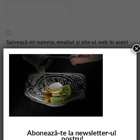
Salvează-mi numele, emailul și site-ul web în acest
×
navigator pentru data viitoare când o să comentez.
CAUTARE
COMANDĂ CARTEA NOASTRĂ