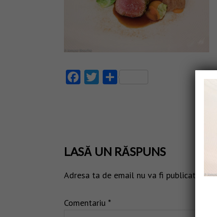
Facebook
Twitter
Partajează
LASĂ UN RĂSPUNS
Adresa ta de email nu va fi publicată.
Câm
Comentariu
*