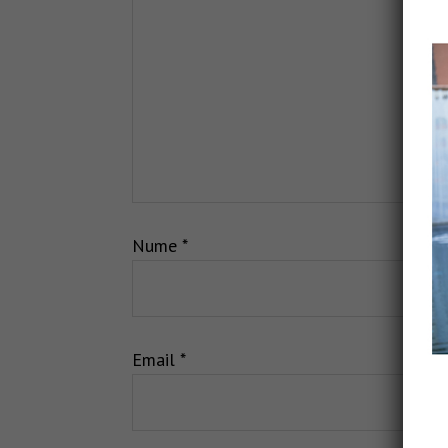
Nume
*
Email
*