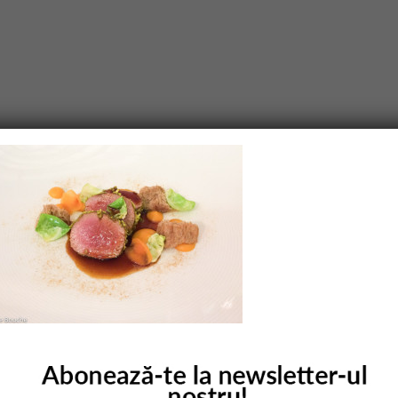
purile obligatorii sunt marcate cu
*