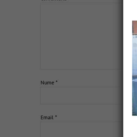
Nume
*
Email
*