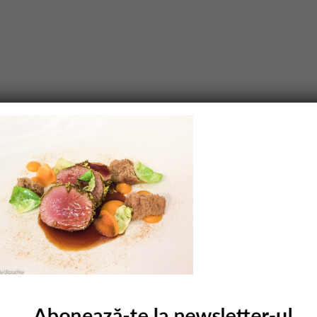
purile obligatorii sunt marcate cu
*