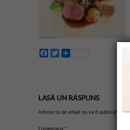
Facebook
Twitter
Partajează
LASĂ UN RĂSPUNS
Adresa ta de email nu va fi publicată.
Câm
Comentariu
*