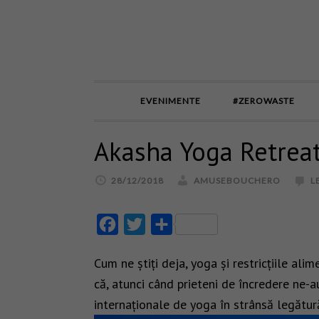
EVENIMENTE
#ZEROWASTE
Akasha Yoga Retreat 
28/12/2018
AMUSEBOUCHERO
L
Facebook
Twitter
Partajează
Cum ne știți deja, yoga și restricțiile ali
că, atunci când prieteni de încredere ne-a
internaționale de yoga în strânsă legătur