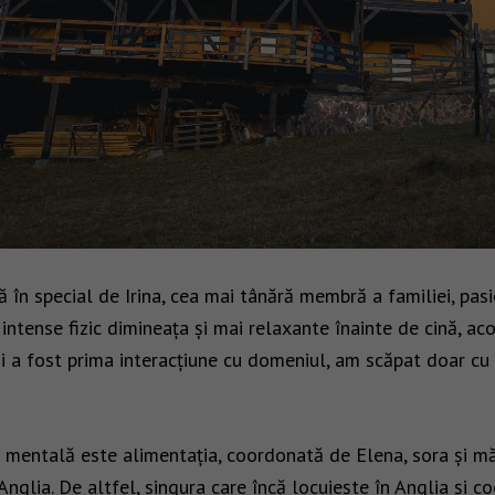
în special de Irina, cea mai tânără membră a familiei, pas
intense fizic dimineața și mai relaxante înainte de cină, ac
oi a fost prima interacțiune cu domeniul, am scăpat doar cu
și mentală este alimentația, coordonată de Elena, sora și mă
 Anglia. De altfel, singura care încă locuiește în Anglia și 