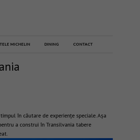
E
TELE MICHELIN
DINING
CONTACT
vania
t timpul în căutare de experiențe speciale. Așa
pentru a construi în Transilvania tabere
eat.