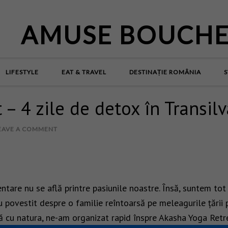
AMUSE BOUCH
LIFESTYLE
EAT & TRAVEL
DESTINAȚIE ROMÂNIA
S
– 4 zile de detox în Transil
EAVE A COMMENT
mentare nu se află printre pasiunile noastre. Însă, suntem to
u povestit despre o familie reîntoarsă pe meleagurile țării 
ă cu natura, ne-am organizat rapid înspre Akasha Yoga Retr