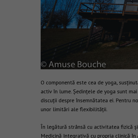
O componentă este cea de yoga, susținută 
activ în lume. Ședințele de yoga sunt mai 
discuții despre însemnătatea ei. Pentru n
unor limitări ale flexibilității.
În legătură strânsă cu activitatea fizică 
Medicină Integrativă cu propria clinică în