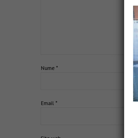
Nume
*
Email
*