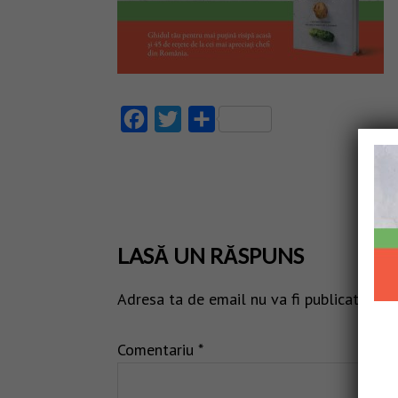
Facebook
Twitter
Partajează
LASĂ UN RĂSPUNS
Adresa ta de email nu va fi publicată.
Câm
Comentariu
*