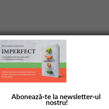
purile obligatorii sunt marcate cu
*