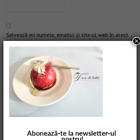
Salvează-mi numele, emailul și site-ul web în acest
×
navigator pentru data viitoare când o să comentez.
CAUTARE
COMANDĂ CARTEA NOASTRĂ