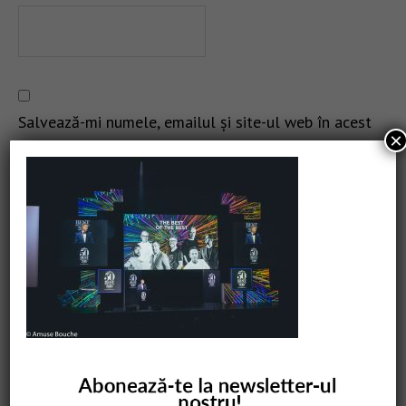
Salvează-mi numele, emailul și site-ul web în acest
×
navigator pentru data viitoare când o să comentez.
CAUTARE
COMANDĂ CARTEA NOASTRĂ