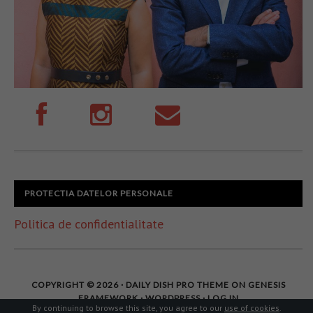
PROTECTIA DATELOR PERSONALE
Politica de confidentialitate
COPYRIGHT © 2026 ·
DAILY DISH PRO THEME
ON
GENESIS
FRAMEWORK
·
WORDPRESS
·
LOG IN
By continuing to browse this site, you agree to our
use of cookies
.