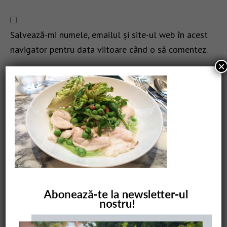
Salvează-mi numele, emailul și site-ul web în acest
navigator pentru data viitoare când o să comentez.
×
CAUTARE
COMANDĂ CARTEA NOASTRĂ