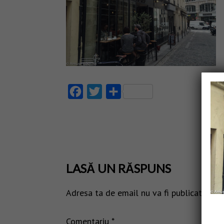
Facebook
Twitter
Partajează
LASĂ UN RĂSPUNS
Adresa ta de email nu va fi publicată.
Câm
Comentariu
*