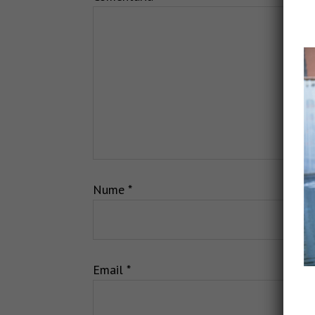
Nume
*
Email
*