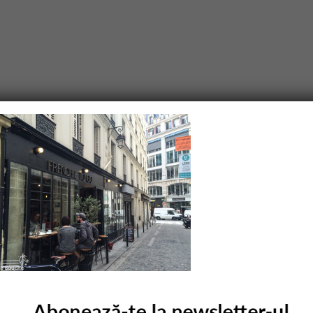
purile obligatorii sunt marcate cu
*