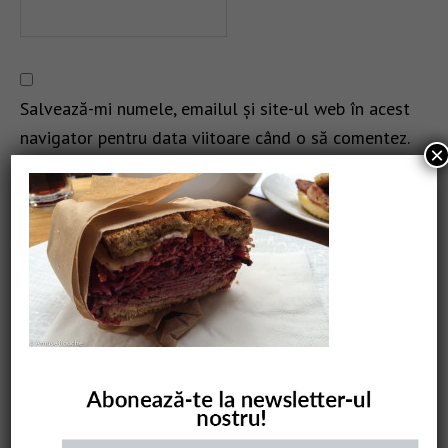
Salvează-mi numele, emailul și site-ul web în acest
navigator pentru data viitoare când o să comentez.
×
CAUTARE
COMANDĂ CARTEA NOASTRĂ